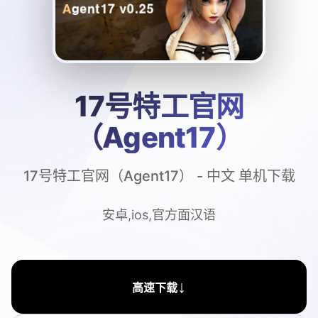
17号特工官网
（Agent17）
17号特工官网（Agent17） - 中文 单机下载
安卓,ios,官方面汉语
↓
高速下载