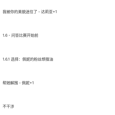
我被你的美貌迷住了 - 达莉亚+1
1.6 - 问答比赛开始前
1.6.1 选择：佩妮的粉丝想揩油
帮她解围 - 佩妮+1
不干涉