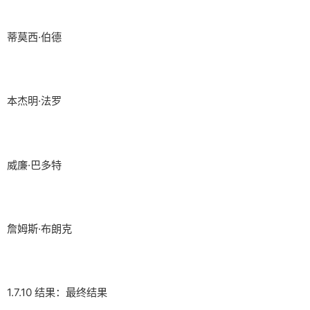
蒂莫西·伯德
本杰明·法罗
威廉·巴多特
詹姆斯·布朗克
1.7.10 结果：最终结果