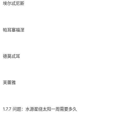
埃尔忒尼斯
帕耳塞福涅
德莫忒耳
芙蕾雅
1.7.7 问题：水源星绕太阳一周需要多久