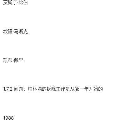
贾斯丁·比伯
埃隆·马斯克
凯蒂·佩里
1.7.2 问题：柏林墙的拆除工作是从哪一年开始的
1988