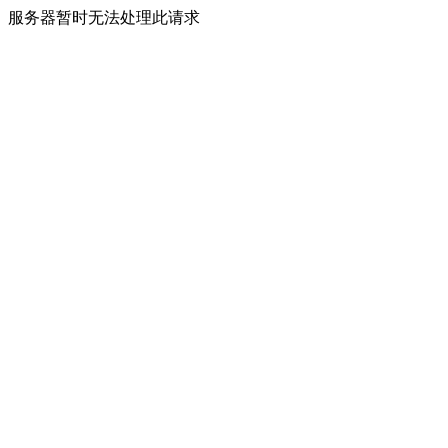
服务器暂时无法处理此请求