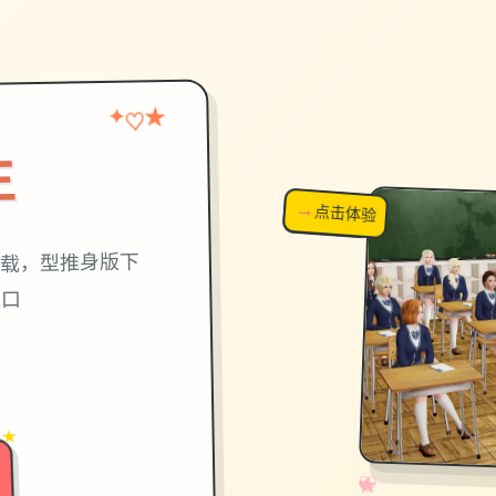
★
♡
✦
生
→
↗
点击体验
超棒！
载，型推身版下
入口
 ★
✧
♡
★
♥