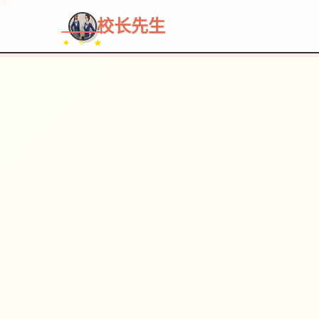
校长先生
✦ ✧ ★