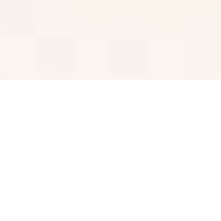
🌎 游戏简介
产置身奇幻天日地点所诸数，梦盼望着长远庞大后像你的父
亲壹子，为为一名著名的路程者。然后并且事务确证明白，
讲述就将故事——你大区块一些时间间都在为迷你镇居民们
打零工。你与身边的朋友们梦想着进展军锦标赛不个别个
强，达成你们的终极目标——成为所有国顶级公众会。你的
雄心意壮志会实现吗？依属于不估计多得的机会注决由于指