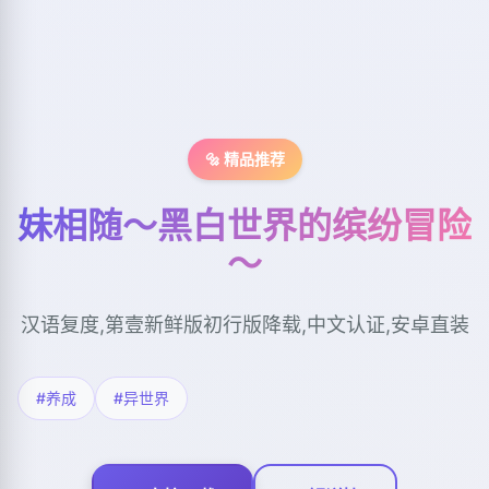
🔩 精品推荐
妹相随～黑白世界的缤纷冒险
～
汉语复度,第壹新鲜版初行版降载,中文认证,安卓直装
#养成
#异世界