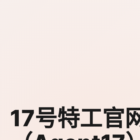
17号特工官