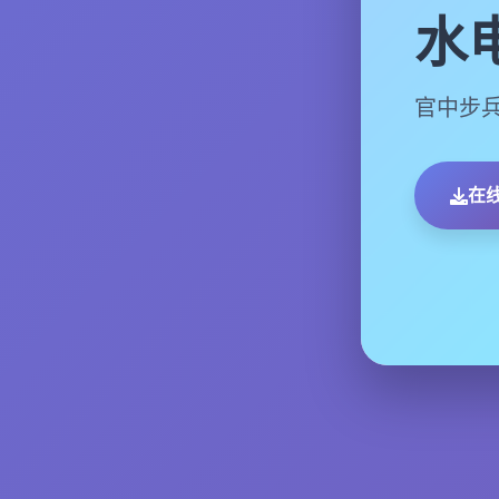
水
官中步兵
在