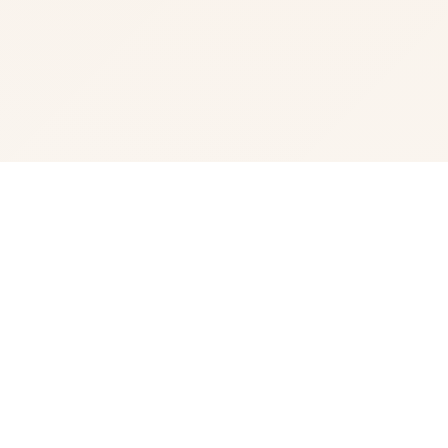
📝 游戏详情
产置身奇幻天日地点所诸数，梦盼望着长远庞大后像你的父
亲壹子，为为一名著名的路程者。然后并且事务确证明白，
讲述就将故事——你大区块一些时间间都在为迷你镇居民们
打零工。你与身边的朋友们梦想着进展军锦标赛不个别个
强，达成你们的终极目标——成为所有国顶级公众会。你的
雄心意壮志会实现吗？依属于不估计多得的机会注决由于指